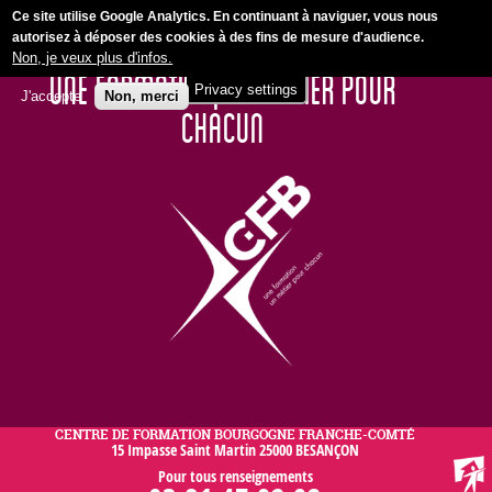
Jump to navigation
FORMATION PROFESSIONNELLE POUR ADULTES / FORMATION
Ce site utilise Google Analytics.
En continuant à naviguer, vous nous
autorisez à déposer des cookies à des fins de mesure d'audience.
PAR APPRENTISSAGE
Non, je veux plus d'infos.
UNE FORMATION, UN MÉTIER POUR
Privacy settings
J'accepte
Non, merci
CHACUN
CENTRE DE FORMATION BOURGOGNE FRANCHE-COMTÉ
15 Impasse Saint Martin 25000 BESANÇON
Pour tous renseignements